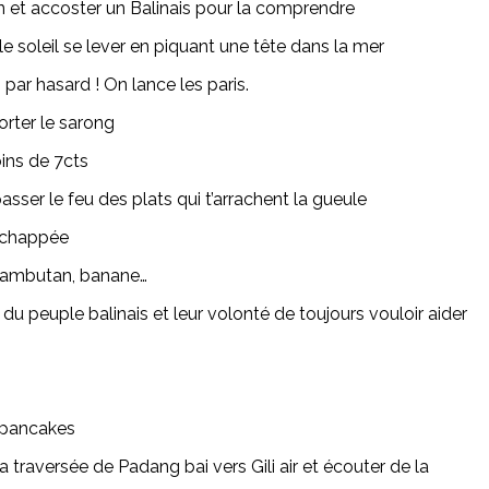
 et accoster un Balinais pour la comprendre
 le soleil se lever en piquant une tête dans la mer
par hasard ! On lance les paris.
orter le sarong
oins de 7cts
 passer le feu des plats qui t’arrachent la gueule
échappée
, rambutan, banane…
du peuple balinais et leur volonté de toujours vouloir aider
 pancakes
a traversée de Padang bai vers Gili air et écouter de la