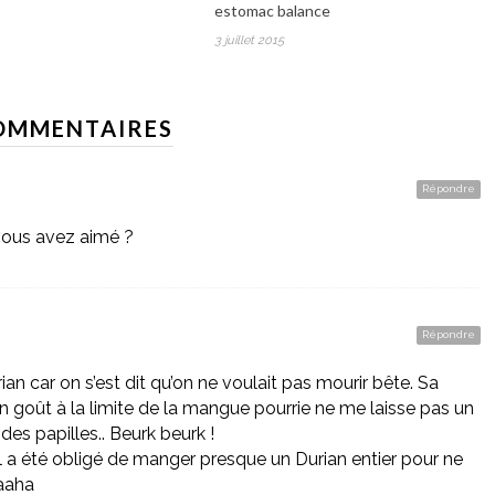
estomac balance
3 juillet 2015
OMMENTAIRES
Répondre
vous avez aimé ?
Répondre
an car on s’est dit qu’on ne voulait pas mourir bête. Sa
on goût à la limite de la mangue pourrie ne me laisse pas un
des papilles.. Beurk beurk !
il a été obligé de manger presque un Durian entier pour ne
haaha