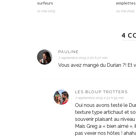
surfeurs
emplettes
21 mai 2015
24 mai 2015
4 C
PAULINE
7 septembre 2015 à 20 h 27 min
Vous avez mangé du Durian ?! Et 
LES BLOUP TROTTERS
7 septembre 2015 à 23 h 55 min
Oui nous avons testé le Duri
texture type artichaut et s
souvenir plaisant au niveau 
Mais Greg a « bien aimé », 
pas vexer nos hôtes ! aha