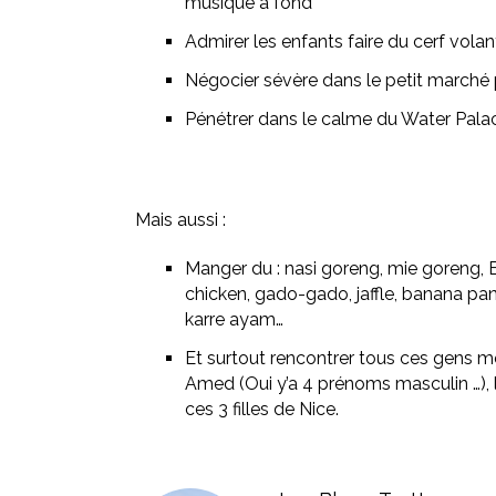
musique à fond
Admirer les enfants faire du cerf vola
Négocier sévère dans le petit march
Pénétrer dans le calme du Water Pala
Mais aussi :
Manger du : nasi goreng, mie goreng, 
chicken, gado-gado, jaffle, banana pan
karre ayam…
Et surtout rencontrer tous ces gens m
Amed (Oui y’a 4 prénoms masculin …), l
ces 3 filles de Nice.