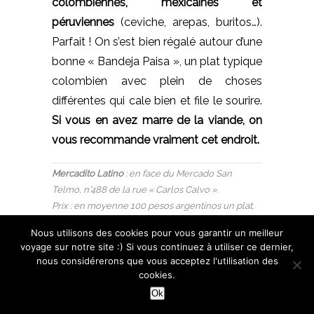
colombiennes, mexicaines et
péruviennes
(ceviche, arepas, buritos…).
Parfait ! On s’est bien régalé autour d’une
bonne « Bandeja Paisa », un plat typique
colombien avec plein de choses
différentes qui cale bien et file le sourire.
Si vous en avez marre de la viande, on
vous recommande vraiment cet endroit.
Mercadito Latino
: en face du Mercado San
Telmo, n°488 de la rue « Carlos Calvo ».
Prix : en moyenne 100 pesos argentinos un plat.
Nous utilisons des cookies pour vous garantir un meilleur
voyage sur notre site :) Si vous continuez à utiliser ce dernier,
nous considérerons que vous acceptez l'utilisation des
cookies.
« El Banco Rojo » : dévorer
Ok
un sandwich aux goûts