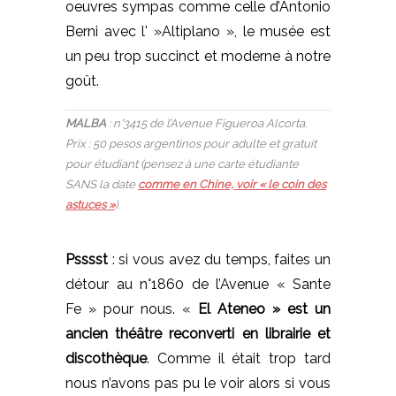
oeuvres sympas comme celle d’Antonio
Berni avec l' »Altiplano », le musée est
un peu trop succinct et moderne à notre
goût.
MALBA
: n°3415 de l’Avenue Figueroa Alcorta.
Prix : 50 pesos argentinos pour adulte et gratuit
pour étudiant (pensez à une carte étudiante
SANS la date
comme en Chine, voir « le coin des
astuces »
).
Psssst
: si vous avez du temps, faites un
détour au n°1860 de l’Avenue « Sante
Fe » pour nous. «
El Ateneo » est un
ancien théâtre reconverti en librairie et
discothèque
. Comme il était trop tard
nous n’avons pas pu le voir alors si vous