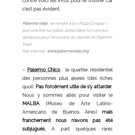
contre voici les infos pour le trouver car
c’est pas évident.
Palermo viejo
: se rendre à la « Plaza Cortazar »
puis une fois sur place, zonez dans les rues aux
alentours pour rencontrer le charme du Palermo
Viejo.
Site internet :
www.palermoviejo.org
–
Palermo Chico
: le quartier résidentiel
des personnes plus aisées (des riches
quoi).
Pas forcément utile de s’y attarder
.
Nous y sommes allés pour visiter le
MALBA
(Museo de Arte Latino-
Americano de Buenos Aires)
mais
franchement nous n’avons pas été
subjugués
. À part quelques rares