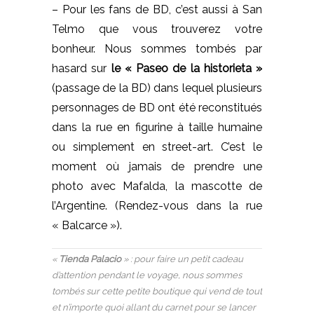
– Pour les fans de BD, c’est aussi à San
Telmo que vous trouverez votre
bonheur. Nous sommes tombés par
hasard sur
le « Paseo de la historieta »
(passage de la BD) dans lequel plusieurs
personnages de BD ont été reconstitués
dans la rue en figurine à taille humaine
ou simplement en street-art. C’est le
moment où jamais de prendre une
photo avec Mafalda, la mascotte de
l’Argentine. (Rendez-vous dans la rue
« Balcarce »).
«
Tienda Palacio
» : pour faire un petit cadeau
d’attention pendant le voyage, nous sommes
tombés sur cette petite boutique qui vend de tout
et n’importe quoi allant du carnet pour se lancer