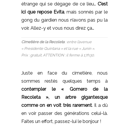
étrange qui se dégage de ce lieu…
C’est
ici que repose Evita
, mais sonnés par le
gong du gardien nous n’avons pas pu la
voir. Allez-y et vous nous direz ça…
Cimetière de la Recoleta
: entre l’avenue
« Presidente Quintana » et la rue « Junin ».
Prix : gratuit. ATTENTION : il ferme à 17h30.
Juste en face du cimetière, nous
sommes restés quelques temps à
contempler le « Gomero de la
Recoleta », un arbre gigantesque
comme on en voit très rarement
. Il a dû
en voir passer des générations celui-là.
Faites un effort, passez-lui le bonjour !