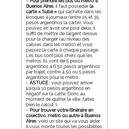
–
Pour prendre les bus ou métro à
Buenos Aires
, il faut posséder
la
carte « Sube »
qui s’achète dans les
kiosques à journaux (entre 25 et 35
pesos argentinos la carte). Vous
pouvez en avoir une pour deux, il
suffit de mettre de l’argent dessus
pour la charger (au niveau des
caisses dans les métro) et vous
passez la carte à chaque passage.
Les bus sont plus chers que les
métros, ils vont de 5 pesos
argentinos à 6,50 pesos argentinos
par trajet, contre 4,50 ou 5 pesos
argentinos pour le métro.
–
ASTUCE
: vous pouvez arriver
jusqu’à 10 pesos argentinos en
négatif sur la carte. Donc au
moment de quitter la ville, faites
bien le calcul :)
–
Pour trouver votre itinéraire en
colectivo, metro ou autre à Buenos
Aires
, voici un site qui va vous aider.
Il vous monte toutes les possibilités